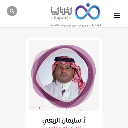
أ. سليمان الربعي