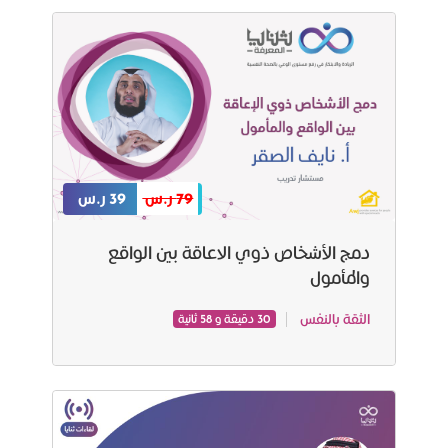
79 ر.س
39 ر.س
دمج الأشخاص ذوي الاعاقة بين الواقع
والمأمول
الثقة بالنفس
30 دقيقة و 58 ثانية