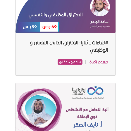
69 ر.س
59 ر.س
#لقاءات_ثنايا: الاحتراق الذاتي النفسي و
الوظيفي
ضغوط الحياة
ساعة و 3 دقائق