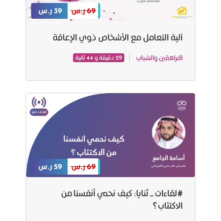
69 ر.س
39 ر.س
آلية التعامل مع الأشخاص ذوي الإعاقة
المراهقين والشباب
29 دقيقة و 44 ثانية
69 ر.س
59 ر.س
#لقاءات_ثنايا: كيف نحمي أنفسنا من
الاكتئاب؟