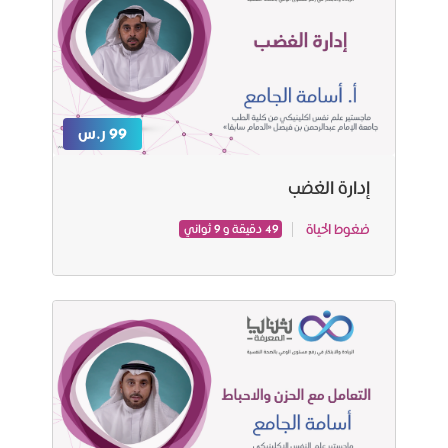
99 ر.س
إدارة الغضب
ضغوط الحياة
49 دقيقة و 9 ثواني