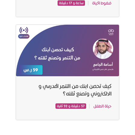
ضغوط الحياة
ساعة و 17 دقيقة
59 ر.س
كيف تحصن ابنك من التنمر المدرسي و
الالكتروني وتصنع ثقته؟
حياة الطفل
57 دقيقة و 52 ثانية