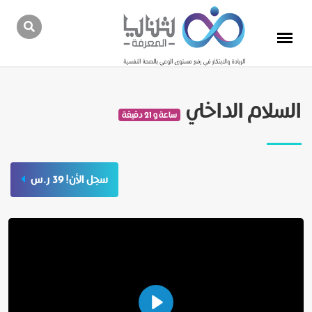
السلام الداخلي
ساعة و 21 دقيقة
سجل الأن! 39 ر.س