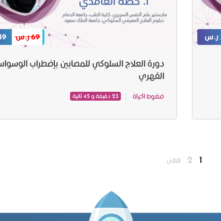
69 ر.س
39 ر.
دورة العلاج السلوكي للمصابين بإضطراب الوسوا
القهري
ضغوط الحياة
23 دقيقة و 45 ثانية
2
1
التالى