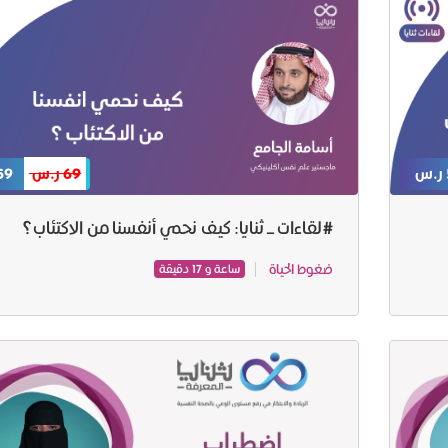
69 ر.س
59 ر.
#لقاءات_ثنايا: كيف نحمي أنفسنا من الاكتئاب؟
ضغوط الحياة
ساعة و 17 دقيقة