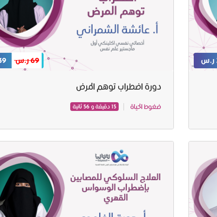
69 ر.س
39 ر.
دورة اضطراب توهم المرض
ضغوط الحياة
15 دقيقة و 56 ثانية