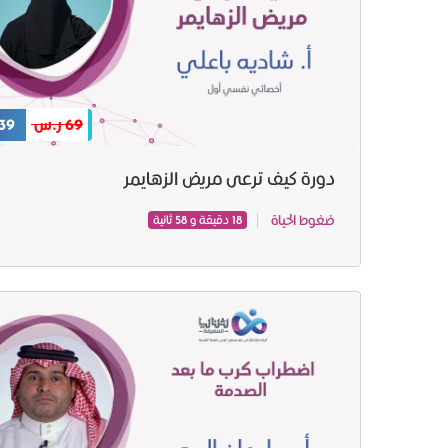
69 ر.س
39 ر.س
دورة كيف ترعى مريض الزهايمر
ضغوط الحياة
18 دقيقة و 58 ثانية