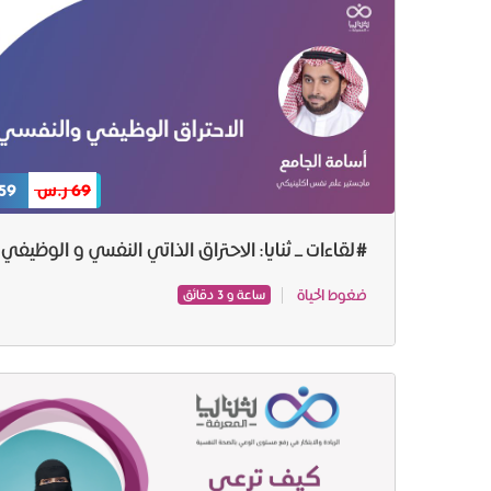
69 ر.س
59 ر.س
#لقاءات_ثنايا: الاحتراق الذاتي النفسي و الوظيفي
ضغوط الحياة
ساعة و 3 دقائق