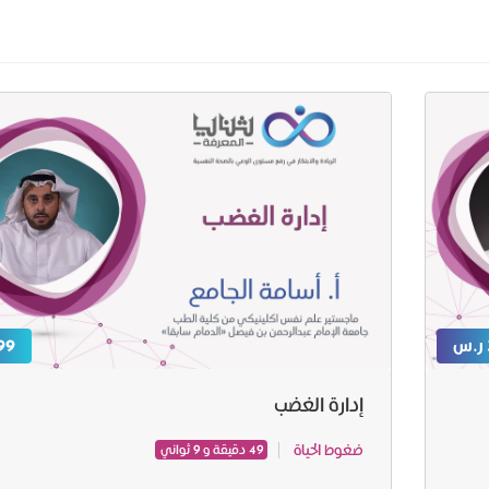
99 ر.
إدارة الغضب
ضغوط الحياة
49 دقيقة و 9 ثواني