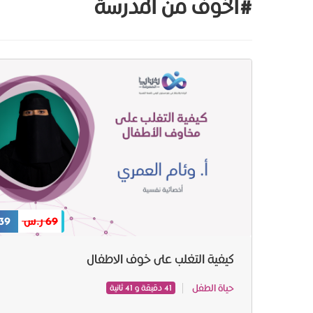
#الخوف من المدرسة
69 ر.س
39 ر.س
كيفية التغلب على خوف الاطفال
حياة الطفل
41 دقيقة و 41 ثانية