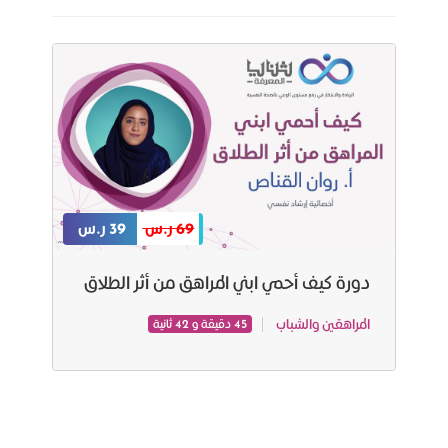
69 ر.س
39 ر.س
دورة كيف أحمي ابني المراهق من أثر الطلاق
المراهقين والشباب
45 دقيقة و 42 ثانية