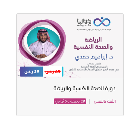
69 ر.س
39 ر.س
دورة الصحة النفسية والرياضة
الثقة بالنفس
29 دقيقة و 8 ثواني