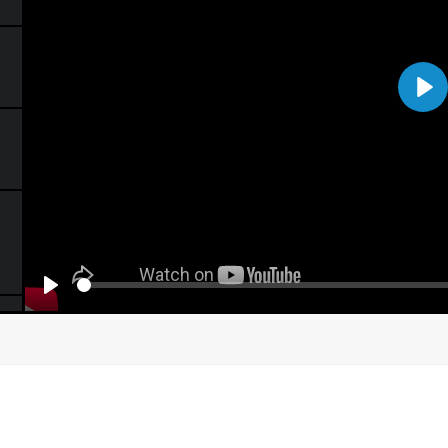
Pla
Seek
Play