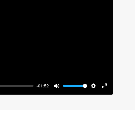
y
-01:52
Volume
Mute
Settings
Enter
fullscreen