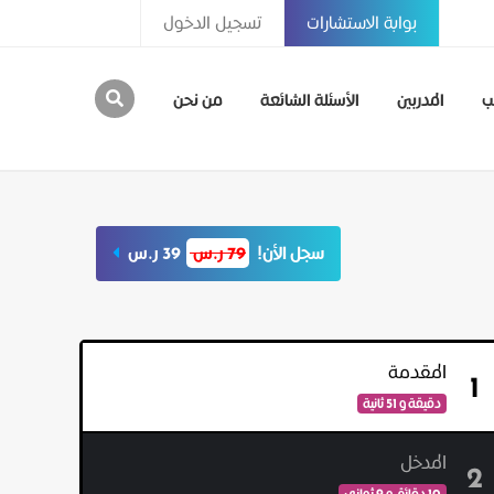
بوابة الاستشارات
تسجيل الدخول
ب
المدربين
الأسئلة الشائعة
من نحن
سجل الأن!
79 ر.س
39 ر.س
المقدمة
1
دقيقة و 51 ثانية
المدخل
2
10 دقائق و 9 ثواني