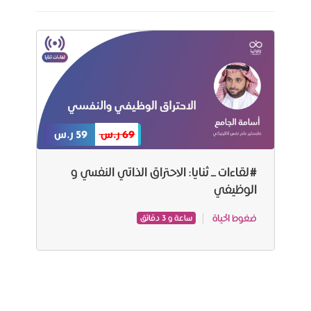
69 ر.س
59 ر.س
#لقاءات_ثنايا: الاحتراق الذاتي النفسي و
الوظيفي
ضغوط الحياة
ساعة و 3 دقائق