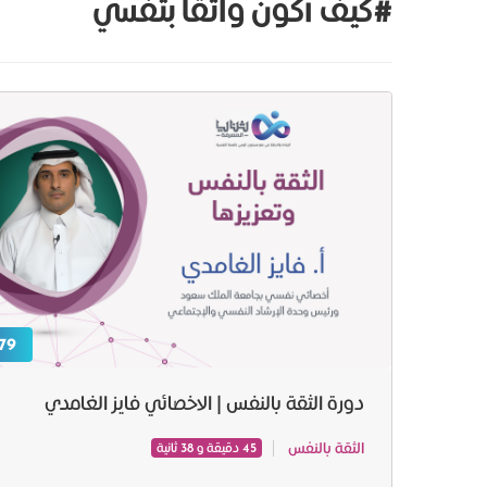
#كيف أكون واثقا بتفسي
79 ر.س
دورة الثقة بالنفس | الاخصائي فايز الغامدي
الثقة بالنفس
45 دقيقة و 38 ثانية