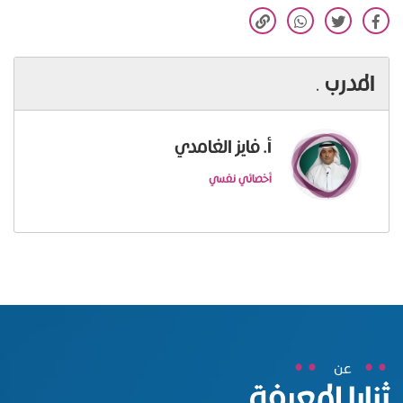
المدرب
.
أ. فايز الغامدي
أخصائي نفسي
عن
ثنايا المعرفة