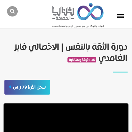
دورة الثقة بالنفس | الاخصائي فايز
الغامدي
45 دقيقة و 38 ثانية
سجل الأن! 79 ر.س