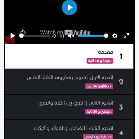
Play
-01:41
Seek
Volume
Play
Mute
Settings
Enter
fulls
مقدمة
1
دقيقة و 40 ثانية
المحور الاول | تمهيد ومفهوم الثقة بالنفس
2
4 دقائق و 36 ثانية
المحور الثاني | الفرق بين الثقة والغرور
3
دقيقتين و 32 ثانية
المحور الثالث | القناعات والفوائد والحركات
4
19 دقيقة و 3 ثواني