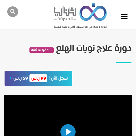
دورة علاج نوبات الهلع
ساعة و 56 ثانية
سجل الأن!
99 ر.س
59 ر.س