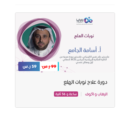
99 ر.س
59 ر.س
دورة علاج نوبات الهلع
الرهاب و الخوف
ساعة و 56 ثانية