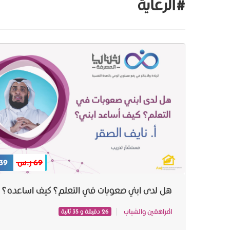
#الرعاية
69 ر.س
39 ر.س
هل لدى ابني صعوبات في التعلم؟ كيف اساعده؟
المراهقين والشباب
26 دقيقة و 35 ثانية