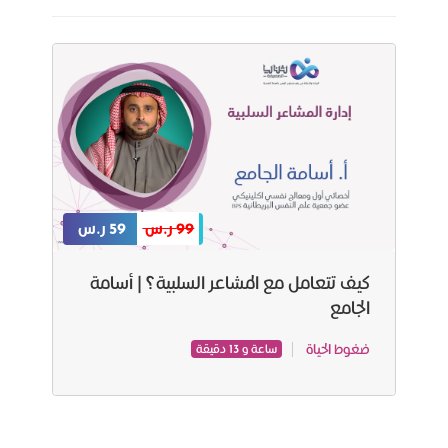
99 ر.س
59 ر.س
كيف تتعامل مع المشاعر السلبية؟ | أسامة
الجامع
ضغوط الحياة
ساعة و 13 دقيقة