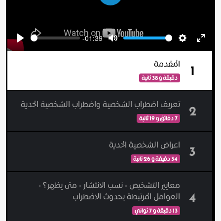
Play
-01:39
Seek
Volume
Play
Mute
Settings
Enter
fulls
المقدمة
1
دقيقة و 38 ثانية
تعريف اضطراب الشخصية واضطراب الشخصية الحدية
2
7 دقائق و 19 ثانية
اعراض الشخصية الحدية
3
34 دقيقة و 26 ثانية
معايير التشخيص - نسب الانتشار - متى يظهر؟ -
4
العوامل المرتبطة بحدوث الاضطراب
13 دقيقة و 7 ثواني