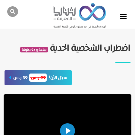
اضطراب الشخصية الحدية
ساعة و 24 دقيقة
سجل الأن!
99 ر.س
39 ر.س