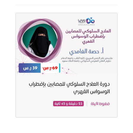
69 ر.س
39 ر.س
دورة العلاج السلوكي للمصابين بإضطراب
الوسواس القهري
ضغوط الحياة
23 دقيقة و 45 ثانية