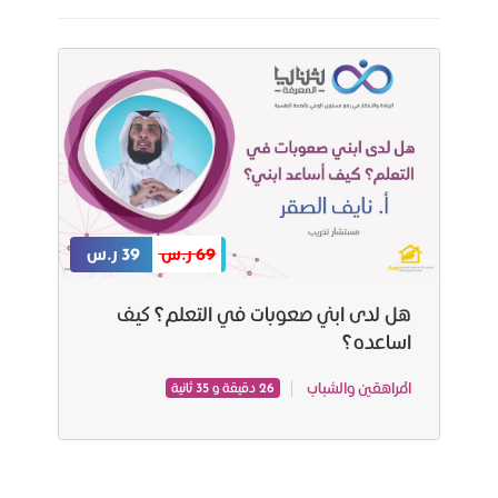
69 ر.س
39 ر.س
هل لدى ابني صعوبات في التعلم؟ كيف
اساعده؟
المراهقين والشباب
26 دقيقة و 35 ثانية